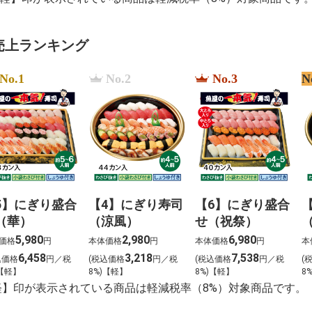
売上ランキング
No.1
No.2
No.3
N
5】にぎり盛合
【4】にぎり寿司
【6】にぎり盛合
（華）
（涼風）
せ（祝祭）
5,980
2,980
6,980
価格
円
本体価格
円
本体価格
円
本
6,458
3,218
7,538
込価格
円／税
(税込価格
円／税
(税込価格
円／税
(
)【軽】
8%)【軽】
8%)【軽】
8
軽】印が表示されている商品は軽減税率（8%）対象商品です。