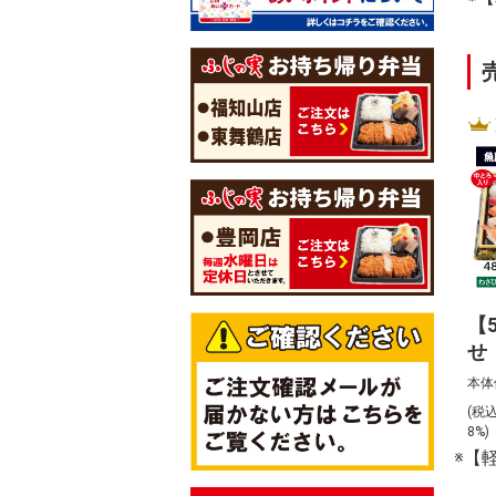
【
せ
本体
(税
8%
※【