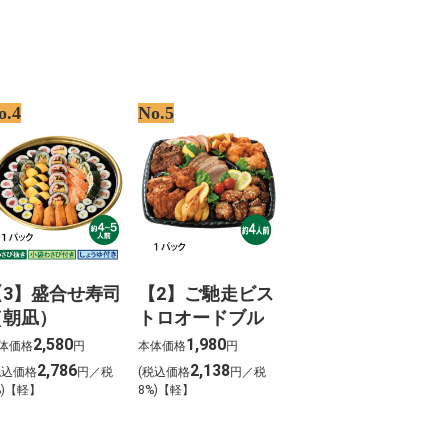
o.4
No.5
【3】盛合せ寿司
【2】ご馳走ビス
（朝凪）
トロオードブル
2,580
1,980
体価格
円
本体価格
円
2,786
2,138
税込価格
円／税
(税込価格
円／税
%)【軽】
8%)【軽】