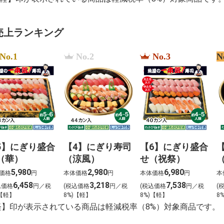
売上ランキング
No.1
No.2
No.3
N
5】にぎり盛合
【4】にぎり寿司
【6】にぎり盛合
（華）
（涼風）
せ（祝祭）
5,980
2,980
6,980
価格
円
本体価格
円
本体価格
円
本
6,458
3,218
7,538
込価格
円／税
(税込価格
円／税
(税込価格
円／税
(
)【軽】
8%)【軽】
8%)【軽】
8
軽】印が表示されている商品は軽減税率（8%）対象商品です。