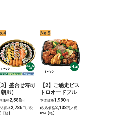
o.4
No.5
【3】盛合せ寿司
【2】ご馳走ビス
（朝凪）
トロオードブル
2,580
1,980
体価格
円
本体価格
円
2,786
2,138
税込価格
円／税
(税込価格
円／税
%)【軽】
8%)【軽】