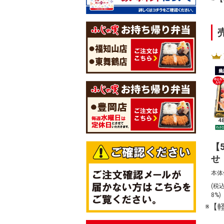
【
せ
本体
(税
8%
※【