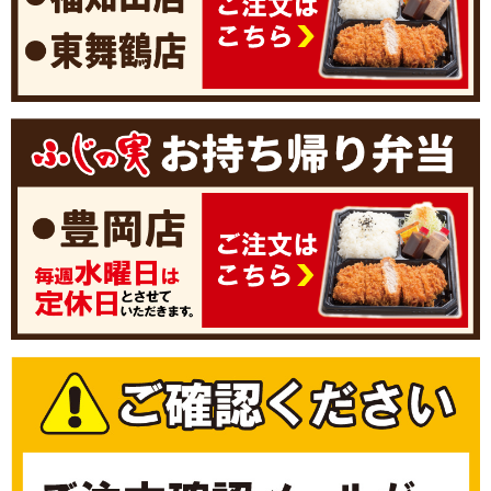
Yahooメール
Gmail
docomo
au
SoftBank