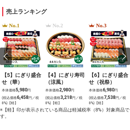
売上ランキング
No.1
No.2
No.3
【5】にぎり盛合
【4】にぎり寿司
【6】にぎり盛合
せ（華）
（涼風）
せ（祝祭）
5,980
2,980
6,980
本体価格
円
本体価格
円
本体価格
円
6,458
3,218
7,538
(税込価格
円／税
(税込価格
円／税
(税込価格
円／税
8%)【軽】
8%)【軽】
8%)【軽】
※【軽】印が表示されている商品は軽減税率（8%）対象商品で
す。